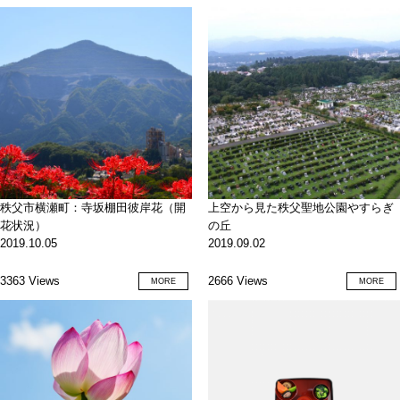
秩父市横瀬町：寺坂棚田彼岸花（開
上空から見た秩父聖地公園やすらぎ
花状況）
の丘
2019.10.05
2019.09.02
3363 Views
2666 Views
MORE
MORE