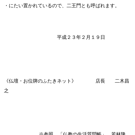
・にたい置かれているので、二王門とも呼ばれます。
平成２３年２月１９日
《
仏壇・お位牌のふたきネット
》 店長 二木昌
之
※参照 「仏教の生活質問帳」 若林隆