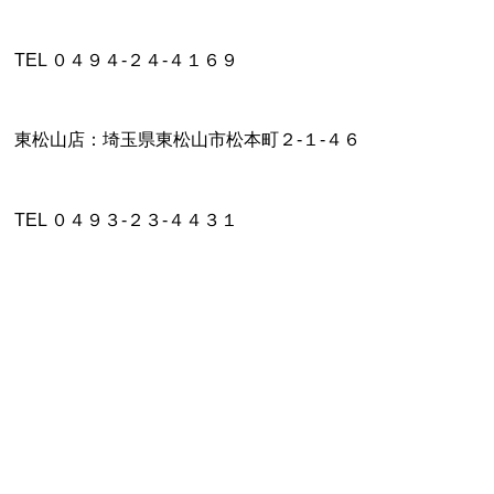
TEL ０４９４-２４-４１６９
東松山店：埼玉県東松山市松本町２‐１‐４６
TEL ０４９３-２３-４４３１