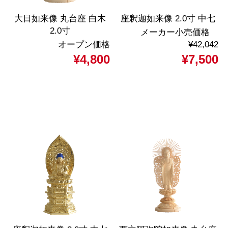
大日如来像 丸台座 白木
座釈迦如来像 2.0寸 中七
2.0寸
メーカー小売価格
オープン価格
¥42,042
¥4,800
¥7,500