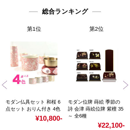
総合ランキング
第1位
第2位
モダン仏具セット 和桜 6
モダン位牌 蒔絵 季節の
点セット おりん付き 4色
詩 会津 蒔絵位牌 紫檀 35
～ 全6種
¥10,800-
¥22,100-