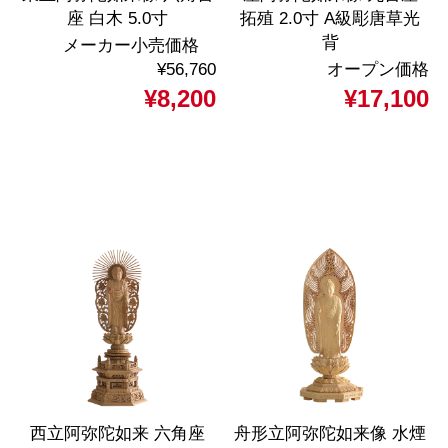
座 白木 5.0寸
拓殖 2.0寸 A級彫唐草光
背
メーカー小売価格
¥56,760
オープン価格
¥8,200
¥17,100
西立阿弥陀如来 六角座
舟形立阿弥陀如来像 水煙