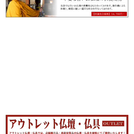
ペットのお墓 Seki-
hai 石牌
インドKUS・ビアンコカ
ラーラ
¥23,100
山科 勝美 漆塗り
モダン祖霊舎（神徒壇 神
仏具セット 和桜
ミニ骨壷 てまり
メモリアルハウス プチ
季節の詩 紫檀
モダン祖霊舎（神徒壇 神
歩 京念珠ブランド品
ミニ骨壷 京香
本金蒔粉 国産
道壇 御霊舎） 松島 栓 ナ
６点セット おりん付き
7カラー
ホワイト
会津蒔絵全６種
道壇 御霊舎） 宗像 桐
男性女性選べる６種
5カラー
チュラル
４色
お道具付きセット３色
１８号 祖霊舎セット 国
¥33,100～
¥2,680
¥22,100～
¥1,480
¥4,780
祖霊舎セット 国産
産
¥10,800
¥9,770
¥175,500
¥149,800