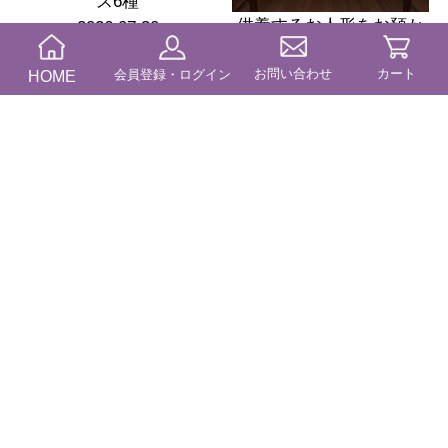
ス6種
供養するお人形をお預か
2026.07.30
り致しました【２０２６
MORE
お問い合わせ
カート
HOME
会員登録・ログイン
年５月１０日（日）】
2026.05.17
MORE
供養するお人形をお預か
り致しました【２０２６
供養するお人形をお預か
年４月２０日（月）】
り致しました【２０２６
2026.05.17
年４月３０日（木）】
2026.05.17
MORE