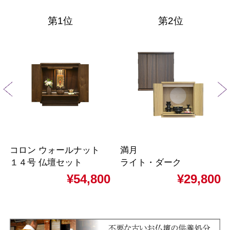
第1位
第2位
コロン ウォールナット
満月
１４号 仏壇セット
ライト・ダーク
¥54,800
¥29,800
第1位
第1位
第1位
第1位
第1位
第2位
第2位
第2位
第2位
第2位