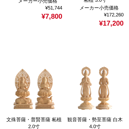
柘植 3.0寸
メーカー小売価格
¥51,744
メーカー小売価格
¥172,260
¥7,800
¥17,200
文殊菩薩・普賢菩薩 柘植
観音菩薩・勢至菩薩 白木
2.0寸
4.0寸