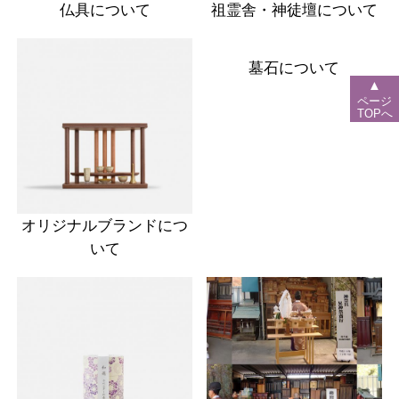
仏具について
祖霊舎・神徒壇について
墓石について
▲
ページ
TOPへ
オリジナルブランドにつ
いて