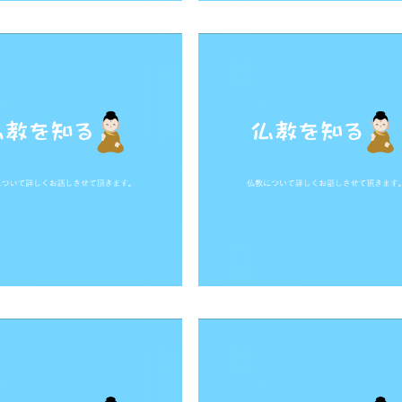
9
10
...
＞
最後 ＞