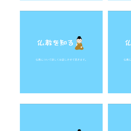
＜先頭
＜
...
6
7
8