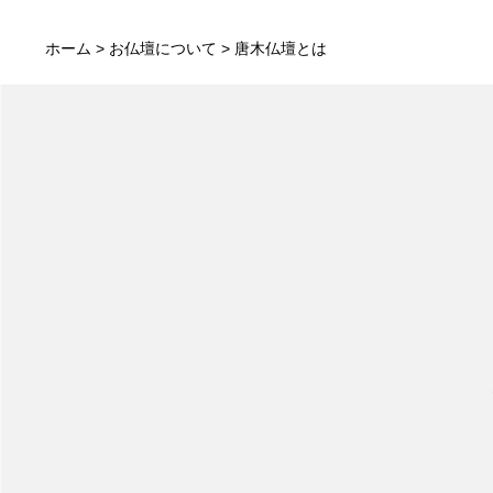
ホーム
>
お仏壇について
> 唐木仏壇とは