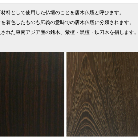
府知事が伝統工芸品として指定する大阪唐木仏壇が１０
ことができます。
檀・紫檀・鉄刀木などの唐木銘木を材料とし、職人技を
によって保護されている、胴板の取り外しが自由といっ