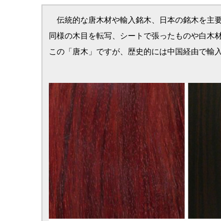
◇代表的な唐木仏壇◇
東京都知事が伝統工芸品として指定する東京唐木仏壇、大阪
０年以上の歴史を持ちます。
このことからもわかるようにその歴史は江戸時代にまで遡る
現在の東京唐木仏壇は、桑・欅・屋久杉などの国内銘木や黒
駆使して堅牢に仕上げられます。
大阪唐木仏壇は仏壇の内部が三方金、両脇の金箔が板ガラス
た特徴があります。