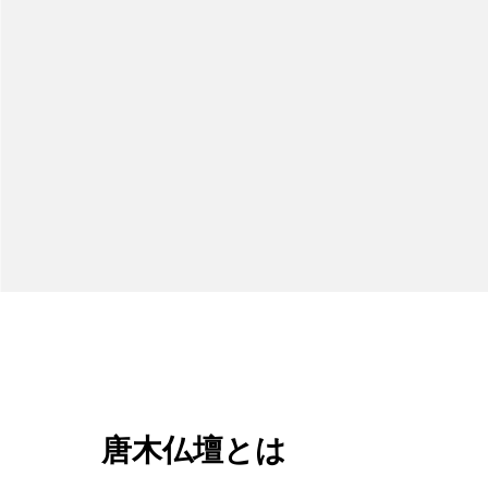
唐木仏壇とは
伝統的な唐木材や輸入銘木、日本の銘木を主要材料として
同様の木目を転写、シートで張ったものや白木材を着色した
この「唐木」ですが、歴史的には中国経由で輸入された東南