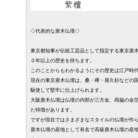
ですが現在ではさまざまなスタイルの仏壇が作られています
唐木仏壇の産地として有名で高級唐木仏壇の産地としても知
す。
もともと徳島は家具・鏡台の一大産地で仏壇の材料にこと欠
静岡仏壇は昭和２０年代後半から３０年代にかけて生産高の
の産地化が形成されました。
特色としては唐木の杢貼り仏壇で、特に第二次世界大戦時は
ました。
北関東を中心とした地域では関東仏壇があります。
材質は欅が使われることが多く、構造的には４枚のガラスの