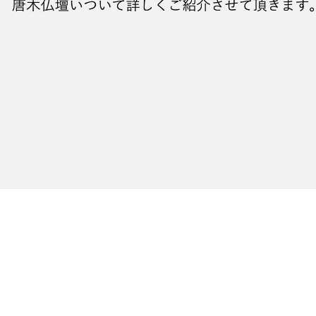
使用した仏壇のことを唐木仏壇と呼びます。
ものも広義の意味での唐木仏壇に分類されます。
アジア産の銘木、紫檀・黒檀・鉄刀木を指します。