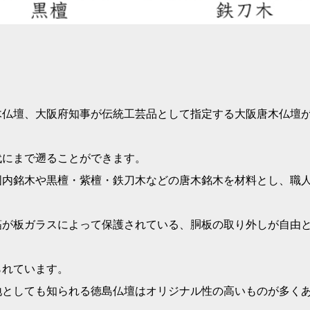
。
られる徳島仏壇はオリジナル性の高いものが多くありま
かない上、木工技術も確かです。
約６０％を正宗仏壇が占めており、これにより唐木仏壇
東京の空襲の影響で静岡産地に注文が殺到し発展を遂げ
組子引き戸を持ち、下台は和家具風にします。