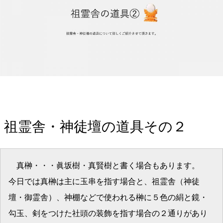
祖霊舎・神徒壇の道具その２
真榊・・・眞坂樹・真賢樹と書く場合もあります。
今日では真榊は主に玉串を指す場合と、祖霊舎（神徒
壇・御霊舎）、神棚などで使われる榊に５色の絹と鏡・
勾玉、剣をつけた社頭の装飾を指す場合の２通りがあり