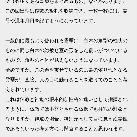
型（数多くある霊璽をまとめるもの）などがあります。
この回出型は複数の板札を収納でき、一枚一枚には、霊
号や没年月日を記すようになっています。
一般的に最もよく使われる霊璽は、白木の角型の柱状の
ものに同じ白木の総被せ蓋の形をした覆いがついている
もので、角型の本体が見えないようになっています。
余談ですが、この蓋を被せているのは霊の依り代となる
霊璽が、直接、人の目に触れることを避けてのことと考
えられています。
これは仏教と神道の根本的な性格の違いとして指摘され
るように、仏教では本尊とされる仏像でも拝観の対象と
なりますが、神道の場合、神は形として目に見えぬ霊性
であるといった考え方にも関連することと思われます。