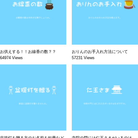
お供えする！！お線香の数？？
おりんのお手入れ方法について
64974 Views
57231 Views
盆提灯を贈る方のお名前を短冊など
寺院の門には仁王さまがいるのは、