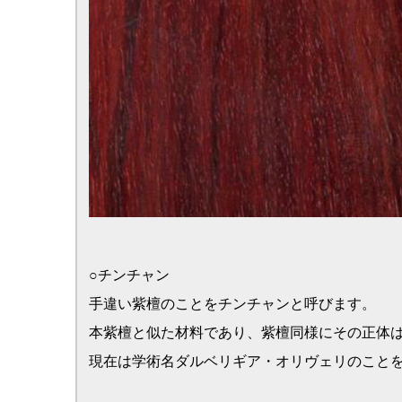
本紫檀と似た材料であり、紫檀同様にその正体は諸説ありま
現在は学術名ダルベリギア・オリヴェリのことをチンチャン
○パオロッサ
マメ科の樹木でパーロッサとも呼ばれています。
アフリカで産出される木材で濃赤色の木肌を持ち、紫檀に似
○ローズウッド
家具によく使われる木材です。
３００年前にはブラジルで産出されたブラジリアンローズが
た。
現在はブラジリアンローズが希少材となり、その代替として
います。
○花梨
マメ科の樹木で代表的な唐木材のひとつです。
タイ・ミャンマーで産出されます。