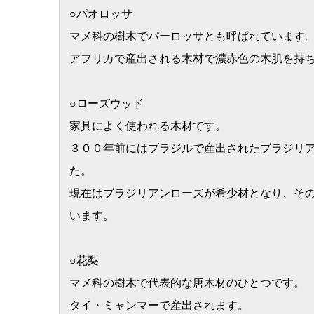
心材は紅褐色、帯桃暗褐色ですが材料によっては黄赤色、金
種のものです。
○ブビンガ
マメ科の樹木で赤道アフリカで産出されます。
紫檀の代用材として用いられます。
○黒檀
カキノキ科の樹木で代表的な唐木材のひとつです。
本黒檀・縞黒檀・青黒檀などありますが、仏壇・仏具の用材
現在有名なのはインドネシア・スラウェシ島で産出される縞
縞黒檀に似た材料としてカマゴンというフィリピンで産出さ