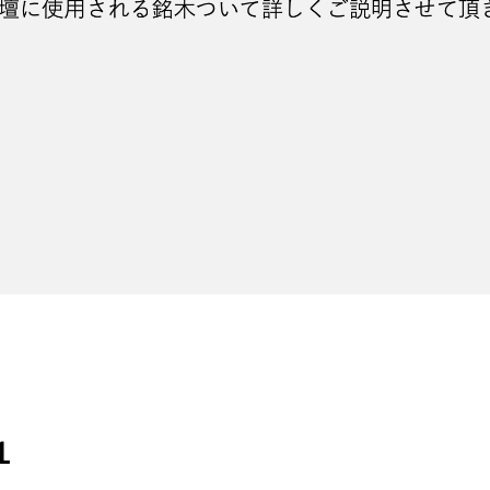
体ははっきりしていません。
チネンシスが本紫檀であり、タイではパユン、ラオスで
れています。
木肌で赤褐色・濃紫色・黒などの縞模様があります。