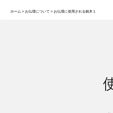
ホーム
>
お仏壇について
> お仏壇に使用される銘木１