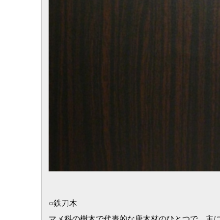
○ウエンジ
マメ科の樹木でザイール・カメルーン・ガボン・コンゴなど
鉄刀木と似た木目を持ち代用材として用いられます。
○シャム柿
カキノキ科の樹木で元来はタイから輸入されており、赤黒い
最近では中南米からの輸入材で良く似た南米桑（フレイジョ