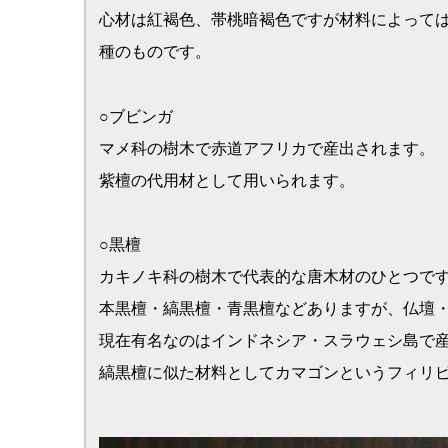
○鉄刀木
マメ科の樹木で代表的な唐木材のひとつで、主に東南アジア
心材は紫黒色・黒褐色で美しい斑模様が特徴的です。