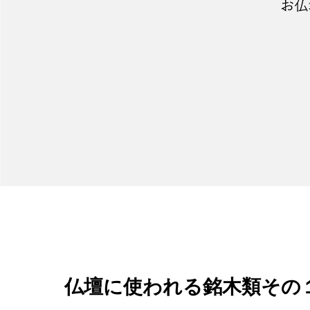
仏壇に使われる銘木類その１
◇海外産の銘木類◇
○紫檀
マメ科の樹木で、産地はタイ・ラオス・ベトナムなどです。
古くから工芸材料として使われてきたにも拘わらず、その正
現在ではマメ科の植物である学術名ダルベルギア・コーチン
はクランフンまたはカムフン、ベトナムではトラックと呼ば
紫檀の木目は鮮やかで、力強さと気品があり、赤みを帯びた