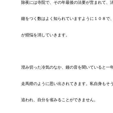
追われ、自分を省みることができません。
静かに鐘の音を聞きながら、一年間を振り返り、心の洗濯をし
新たにして、来る年を迎えます。
平成２３年１２１月３１日
ネット通販のふたきや 二木博之
※参照 ｢仏教の生活 質問帳｣若林隆壽著 中山書房仏書林