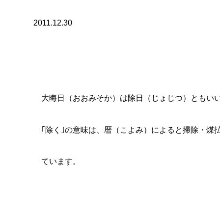
ています。
除夜には寺院で、その年最後の法要が営まれて、法要の後に｢除
鐘をつく数はよく知られていますように１０８で、人間の煩悩
が煩悩を消していきます。
澄み切った冷気のなか、鐘の音を聞いていると一年間の悲しか
走馬燈のように思い出されてきます。私自身もそうなのですが