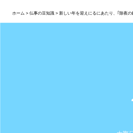
ホーム
>
仏事の豆知識
> 新しい年を迎えにるにあたり、｢除夜