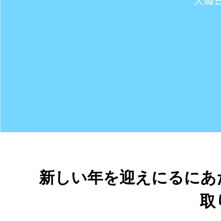
新しい年を迎えにるにあたり、
取り除き
2011.12.30
大晦日（おおみそか）は除日（じょじつ）ともいい、除夜（じ
｢除く｣の意味は、暦（こよみ）によると掃除・煤払い・精進