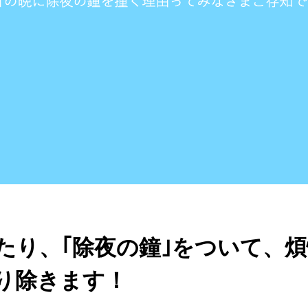
｢除夜の鐘｣をついて、煩悩を
ます！
1448 Views
ょうや）は大晦日の夜のことをいいます。
・沐浴など身を清めるのに適した日とされ