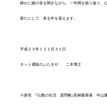
｢楽しい仏教生活入門｣佐々木宏幹 光文社
日常生活のなかの仏教について、やさしく書かれています。
どうぞ、ご覧下さい。
安心価格のお仏壇、会津職人の位牌や仏具・線香など仏壇仏具
こだわりの仏壇仏具が揃うネットショップ
◇仏壇・位牌の通販 ふたきやネットショップ ◇
http://www.
◆ふたきや 秩父店
〒３６８-００２２ 埼玉県秩父市中宮地町２５-２２