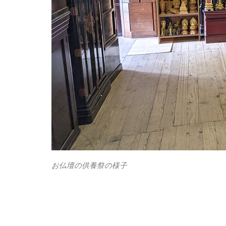
お仏壇の供養祭の様子
●お仏壇、仏具のお引き取り、処分、供養などについて不明な
下記までお問合せ下さい。
フリーダイヤル
0120-856-130
お仏壇ご供養係まで
～・～・～・～・～・～・～・～・
お仏壇・仏具のふたきやネット
〒368-0022
埼玉県秩父市中宮地町25-22