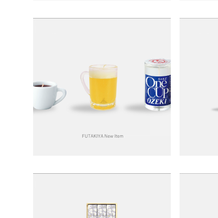
＜
1
2
3