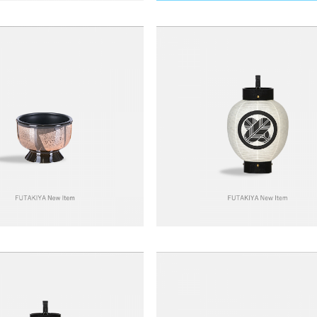
4
5
＞