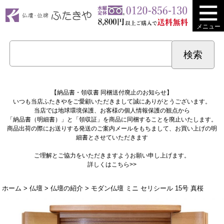
メニュー
【納品書・領収書 同梱送付廃止のお知らせ】
いつも当店ふたきやをご愛顧いただきまして誠にありがとうございます。
当店では地球環境保護、お客様の個人情報保護の観点から
「納品書（明細書）」と「領収証」を商品に同梱することを廃止いたします。
商品出荷の際にお送りする発送のご案内メールをもちまして、お買い上げの明
細書とさせていただきます
ご理解とご協力をいただきますようお願い申し上げます。
詳しくは
こちら>>
ホーム
>
仏壇
>
仏壇の紹介
> モダン仏壇 ミニ セリシール 15号 真桜