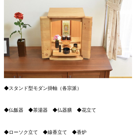
◆スタンド型モダン掛軸（各宗派）
◆仏飯器 ◆茶湯器 ◆仏器膳 ◆花立て
◆ローソク立て ◆線香立て ◆香炉