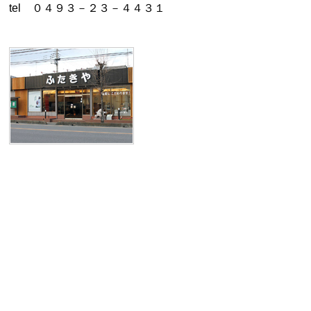
tel ０４９３－２３－４４３１