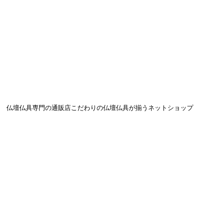
仏壇仏具専門の通販店こだわりの
仏壇仏具が揃うネットショップ