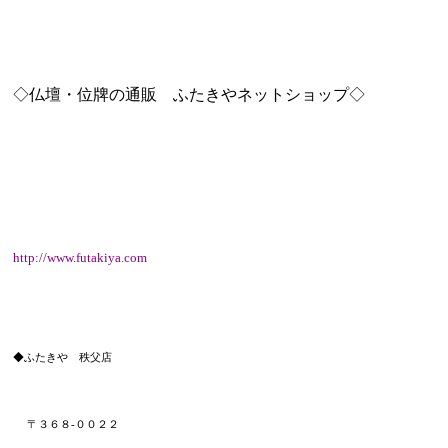
◇仏壇・位牌の通販 ふたきやネットショップ◇
http://www.futakiya.com
◆ふたきや 秩父店
〒３６８
-００２２