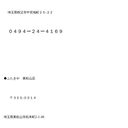
埼玉県秩父市中宮地町２５-２２
０４９４ー２４ー４１６９
◆ふたきや 東松山店
〒３５５-００１４
埼玉県東松山市松本町
2-1-46