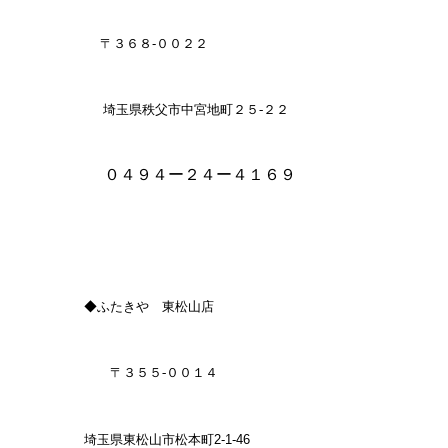
０４９３ー２３ー４４３１