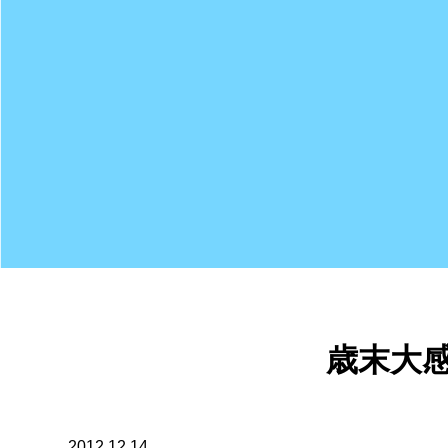
歳末大感謝祭
2012.12.14
ふたきやでは、一年のご愛顧に御礼を込めて、歳末大感謝祭を
先週新聞折込チラシを配布し、沢山のお問い合わせを頂いてお