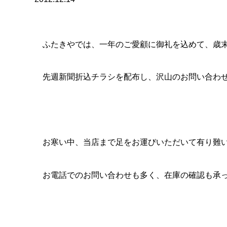
お寒い中、当店まで足をお運びいただいて有り難い限りでござ
お電話でのお問い合わせも多く、在庫の確認も承っております
広告期間は１２月３１日まで
来年１月１日は誠に勝手ながら休業とさせていただきます
たくさんのお問い合わせ、従業員一同心よりお待ちしておりま
お仏壇、会津職人の位牌や安心価格お仏壇・お位牌・線香など