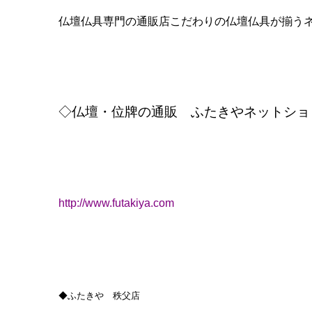
-００２２
〒３６８
埼玉県秩父市中宮地町２５-２２
０４９４ー２４ー４１６９
◆ふたきや 東松山店
〒３５５-００１４
2-1-46
埼玉県東松山市松本町