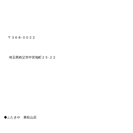
〒３６８
-００２２
埼玉県秩父市中宮地町２５-２２
◆ふたきや 東松山店