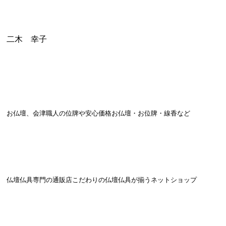
二木 幸子
お仏壇、会津職人の位牌や安心価格お仏壇・お位牌・線香など
仏壇仏具専門の通販店こだわりの
仏壇仏具が揃うネットショップ