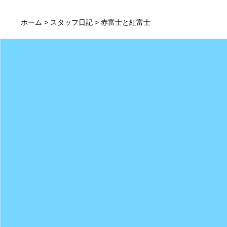
ホーム
>
スタッフ日記
> 赤富士と紅富士