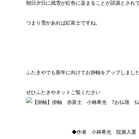
◆作者 小林希光 院展入選 春季展入選
５８３,８００円
お仏壇、会津職人の位牌や安心価格お仏壇・お位牌・線香など
仏壇仏具が揃うネットショップ
◇仏壇・位牌の通販 ふたきやネットショップ◇