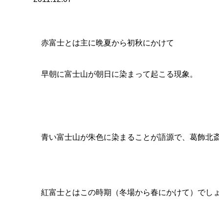
青い富士山が朱色に染まることが語源で、葛飾北斎の絵が有名
紅富士とはこの時期（冬場から春にかけて）でしょうか、
朝日夕日に残雪が紅色に染まることが語源とされています。
つまり雪があれば紅富士ですね。
ふたきやでも新年に向けてお掛軸をアップしました
ぜひふたきやネットご覧ください