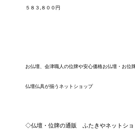
http://www.futakiya.com
◆ふたきや 秩父店
-００２２
〒３６８
埼玉県秩父市中宮地町２５-２２
◆ふたきや 東松山店
〒３５５-００１４
2-1-46
埼玉県東松山市松本町