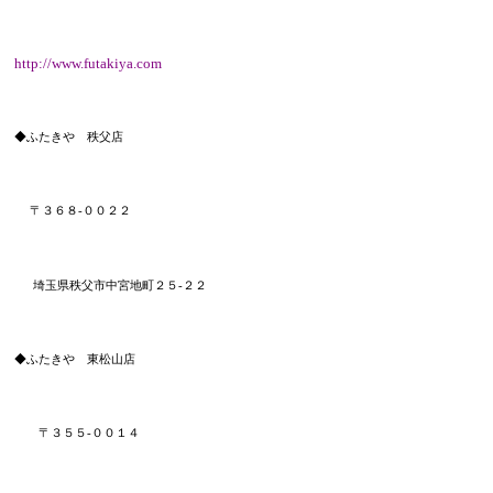
http://www.futakiya.com
◆ふたきや 秩父店
〒３６８
-００２２
埼玉県秩父市中宮地町２５-２２
◆ふたきや 東松山店
〒３５５-００１４