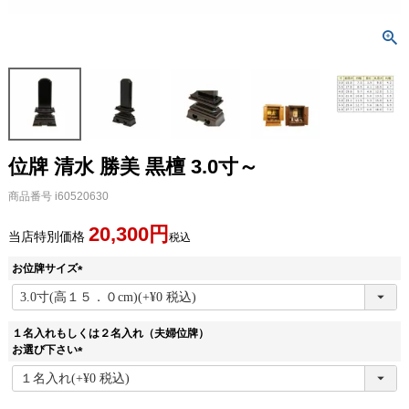
位牌 清水 勝美 黒檀 3.0寸～
商品番号
i60520630
20,300
当店特別価格
税込
お位牌サイズ
(
必
須
１名入れもしくは２名入れ（夫婦位牌）
)
お選び下さい
(
必
須