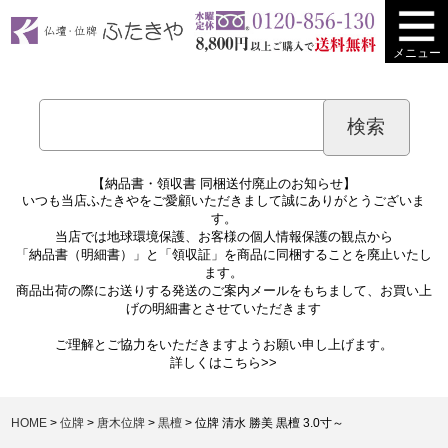
メニュー
【納品書・領収書 同梱送付廃止のお知らせ】
いつも当店ふたきやをご愛顧いただきまして誠にありがとうございま
す。
当店では地球環境保護、お客様の個人情報保護の観点から
「納品書（明細書）」と「領収証」を商品に同梱することを廃止いたし
ます。
商品出荷の際にお送りする発送のご案内メールをもちまして、お買い上
げの明細書とさせていただきます
ご理解とご協力をいただきますようお願い申し上げます。
詳しくは
こちら>>
HOME
位牌
唐木位牌
黒檀
位牌 清水 勝美 黒檀 3.0寸～