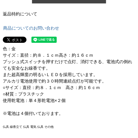
返品特約について
商品についてのお問い合わせ
色：金
サイズ：直径：約８．１ｃｍ高さ：約１６ｃｍ
プッシュ式スイッチを押すだけで点灯、消灯できる、電池式の倒れ
ても安全なお線香です。
また超高輝度の明るいＬＥＤを採用しています。
アルカリ電池使用で約３０時間連続点灯が可能です。
○サイズ：直径：約８．１ｃｍ 高さ：約１６ｃｍ
○材質：プラスチック
使用乾電池：単４形乾電池×２個
※電池は４個付いております。
仏具 線香立て 仏具 電気 仏具 その他