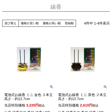
線香
4
件中
1
-
4
件表示
並び替え
価格が安い順
価格が高い順
登録順
電池式お線香 ミニ 金色 ２本立
電池式お線香 ミニ 茶色 ２本立
高さ：約12.7cm
高さ：約12.7cm
当店特別価格
3,220
当店特別価格
2,610
税込
税込