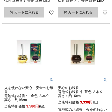
仏具 線香立て 香炉 線香 LED
仏具 線香立て 香炉 線香 LED
カートに入れる
カートに入れる
火を使わない安心・安全のお線
安心のお線香
香
電池式お線香 中 茶色 ３本立
電池式お線香 中 金色 ３本立
高さ：約16cm
高さ：約16cm
当店特別価格
3,330
税込
当店特別価格
3,580
税込
電池式のお線香 火を使わない