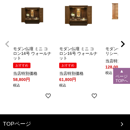
モダン仏壇 ミニ コ
モダン仏壇 ミニ コ
モダン仏壇 ミ
ロン14号 ウォールナ
ロン16号 ウォールナ
リシール 15
ット
ット
当店特別価格
おすすめ
おすすめ
128,000
▲
税込
当店特別価格
当店特別価格
ページ
58,800
61,800
TOPへ
税込
税込
TOPページ