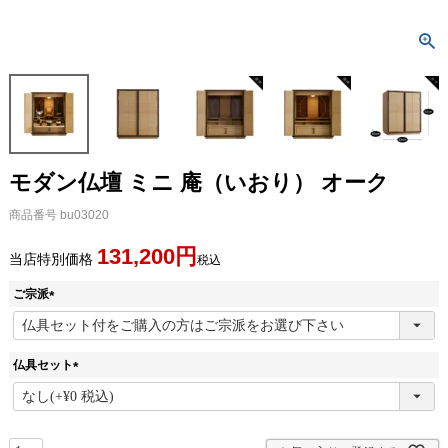
モダン仏壇 ミニ 庵（いおり） オーク
商品番号
bu03020
131,200
当店特別価格
税込
ご宗派
(
必
須
仏具セット
)
(
必
須
)