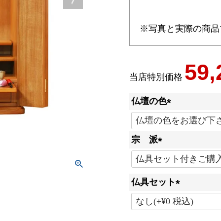
※写真と実際の商品
59,
当店特別価格
仏壇の色
(
必
宗 派
須
(
)
必
仏具セット
須
)
(
必