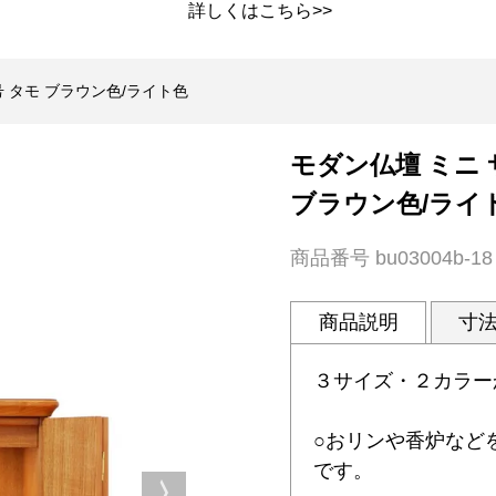
詳しくは
こちら>>
号 タモ ブラウン色/ライト色
モダン仏壇 ミニ 
ブラウン色/ライ
商品番号
bu03004b-18
商品説明
寸
３サイズ・２カラー
○おリンや香炉など
です。