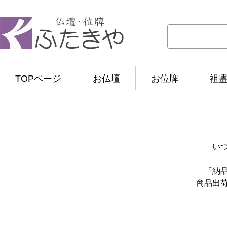
TOPページ
お仏壇
お位牌
祖
い
「納
商品出