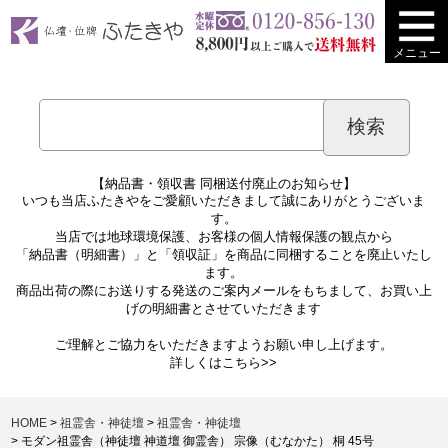
メニュー
【納品書・領収書 同梱送付廃止のお知らせ】
いつも当店ふたきやをご愛顧いただきまして誠にありがとうございま
す。
当店では地球環境保護、お客様の個人情報保護の観点から
「納品書（明細書）」と「領収証」を商品に同梱することを廃止いたし
ます。
商品出荷の際にお送りする発送のご案内メールをもちまして、お買い上
げの明細書とさせていただきます
ご理解とご協力をいただきますようお願い申し上げます。
詳しくは
こちら>>
HOME
祖霊舎・神徒壇
祖霊舎・神徒壇
モダン祖霊舎（神徒壇 神道壇 御霊舎） 宗像（むなかた） 桐 45号