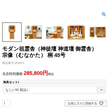
モダン祖霊舎（神徒壇 神道壇 御霊舎）
宗像（むなかた） 桐 45号
商品番号
bf3903
285,800
当店特別価格
税込
神具セット
(
必
須
)
お気に入りに登録する