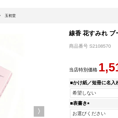
ラ 玉初堂
線香 花すみれ 
商品番号
S2108570
1,5
当店特別価格
■かけ紙／短冊に名入
■表書き
(