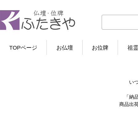
TOPページ
お仏壇
お位牌
祖
い
「納
商品出