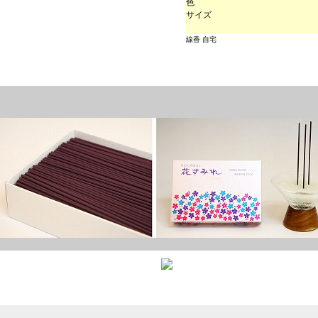
色
サイズ
線香 自宅