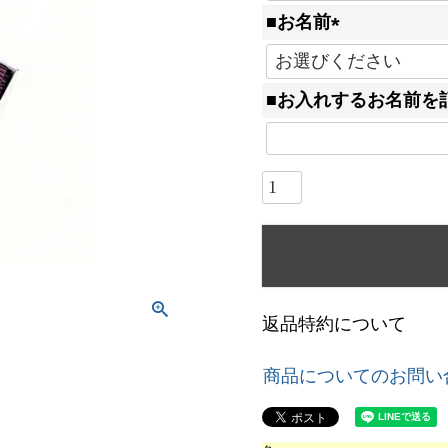
必
■お名前
須
(
)
必
■お入れするお名前を
須
)
返品特約について
商品についてのお問い