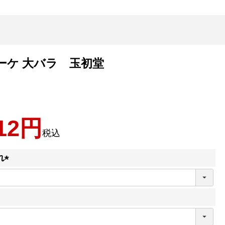
ブーケ 大バラ 玉初堂
12
税込
れ
(
必
須
)