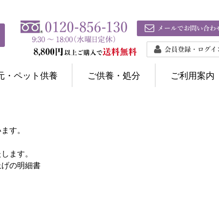
元・ペット供養
ご供養・処分
ご利用案内
います。
たします。
上げの明細書