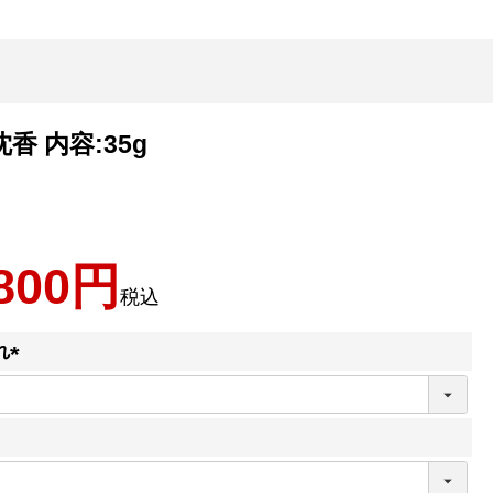
香 内容:35g
800
税込
れ
(
必
須
)