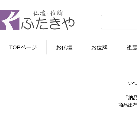
TOPページ
お仏壇
お位牌
祖
い
「納
商品出