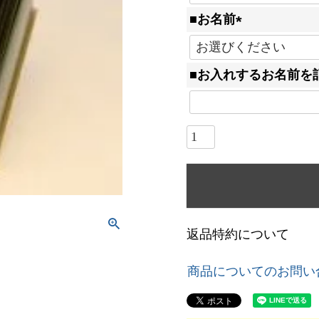
必
■お名前
須
(
)
必
■お入れするお名前を
須
)
返品特約について
商品についてのお問い