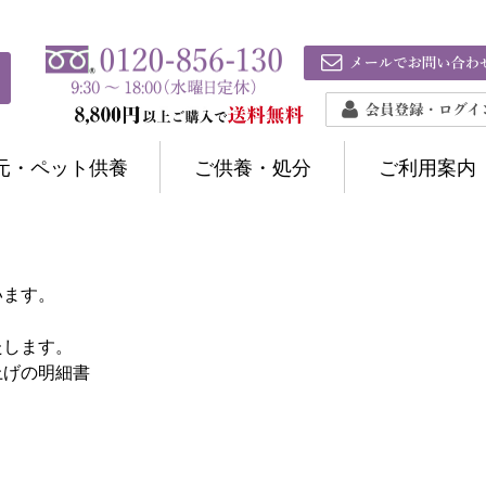
元・ペット供養
ご供養・処分
ご利用案内
います。
たします。
上げの明細書