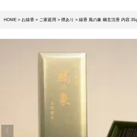
HOME
お線香
ご家庭用
煙あり
線香 風の象 幽玄沈香 内容:35