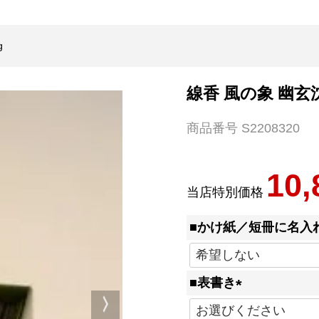
g
線香 風の象 幽玄沈
商品番号
S2208320
10,
当店特別価格
■かけ紙／短冊に名入
■表書き
(