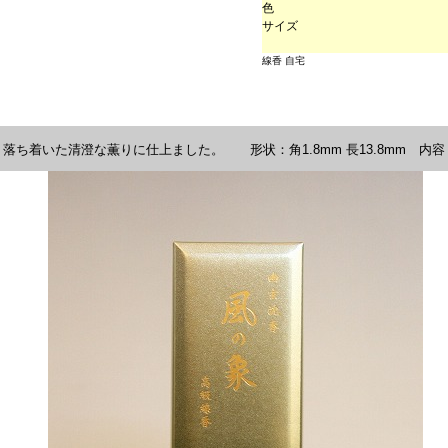
色
サイズ
線香 自宅
ち着いた清澄な薫りに仕上ました。 形状：角1.8mm 長13.8mm 内容