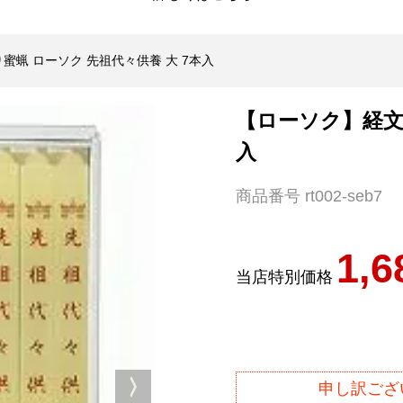
蜜蝋 ローソク 先祖代々供養 大 7本入
【ローソク】経文入
入
商品番号
rt002-seb7
1,6
当店特別価格
申し訳ござ