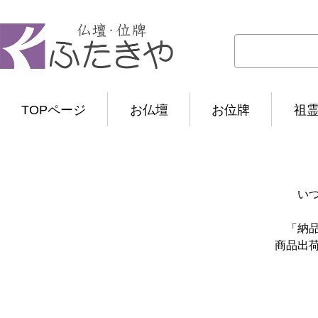
TOPページ
お仏壇
お位牌
祖
い
「納
商品出