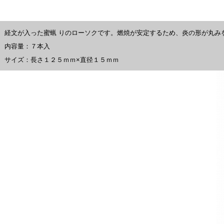
経文が入った蜜蝋 りのローソクです。燃焼が安定するため、炎の形が丸み
内容量：７本入
サイズ：長さ１２５ｍｍ×直径１５ｍｍ