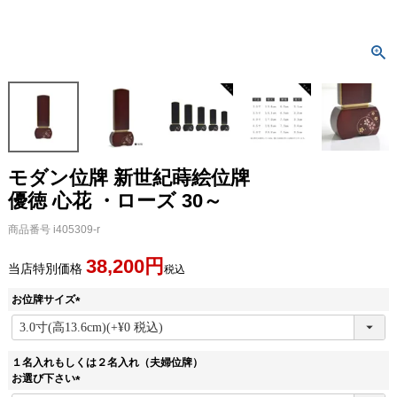
モダン位牌 新世紀蒔絵位牌
優徳 心花 ・ローズ 30～
商品番号
i405309-r
38,200
当店特別価格
税込
お位牌サイズ
(
必
須
１名入れもしくは２名入れ（夫婦位牌）
)
お選び下さい