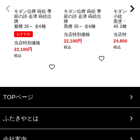
モダン位牌 蒔絵 季
モダン位牌 蒔絵 季
モダン位牌 
節の詩 会津 蒔絵位
節の詩 会津 蒔絵位
小紋
牌
牌
黒塗・うるみ塗
紫檀 35～ 全6種
黒檀 35～ 全6種
45 2種
当店特別価格
当店特別価格
おすすめ
22,100
24,800
当店特別価格
税込
税込
22,100
税込
TOPページ
ふたきやとは
会社案内