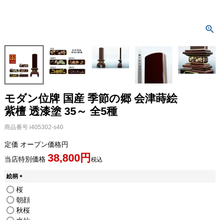
モダン位牌 国産 季節の郷 会津蒔絵
紫檀 透漆塗 35～ 全5種
商品番号
i405302-s40
定価
オープン価格
38,800
当店特別価格
税込
絵柄
(
桜
必
朝顔
須
秋桜
)