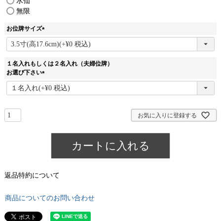
水仙
無限
お位牌サイズ
(
必
須
１名入れもしくは２名入れ（夫婦位牌）
)
お選び下さい
(
必
須
)
お気に入りに登録する
カートに入れる
返品特約について
商品についてのお問い合わせ