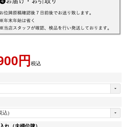
900
税込
入れ（夫婦位牌）