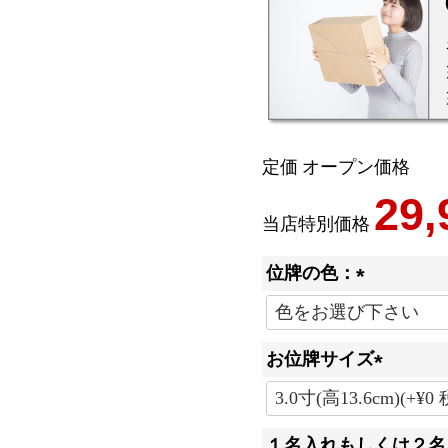
定価
オープン価格
29,
当店特別価格
位牌の色：
(
必
お位牌サイズ
須
)
(
必
１名入れもしくは２名
須