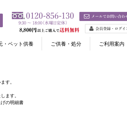
元・ペット供養
ご供養・処分
ご利用案内
います。
たします。
上げの明細書