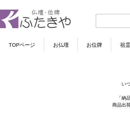
TOPページ
お仏壇
お位牌
祖
い
「納
商品出