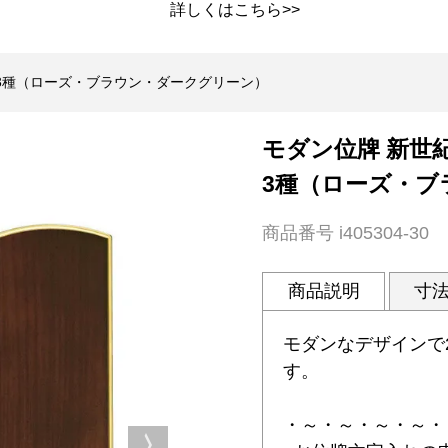
詳しくは
こちら>>
～ 3種（ローズ・ブラウン・ダークグリーン）
モダン位牌 新世紀
3種（ローズ・ブ
商品番号
i405304-30
商品説明
寸
モダンなデザインで
す。
・～・～・～・～・