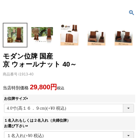
モダン位牌 国産
京 ウォールナット 40～
商品番号
i1913-40
29,800
当店特別価格
税込
お位牌サイズ
(
必
須
１名入れもしくは２名入れ（夫婦位牌）
)
お選び下さい
(