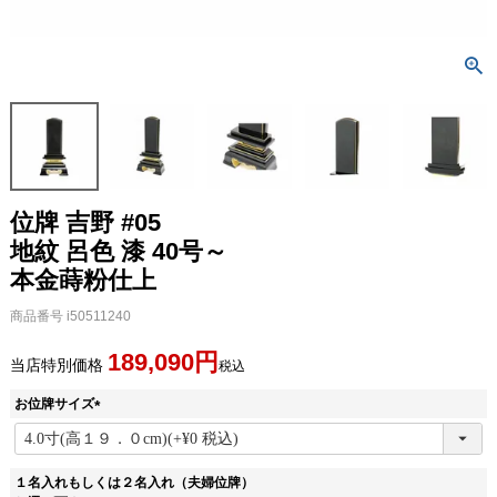
位牌 吉野 #05
地紋 呂色 漆 40号～
本金蒔粉仕上
商品番号
i50511240
189,090
当店特別価格
税込
お位牌サイズ
(
必
須
１名入れもしくは２名入れ（夫婦位牌）
)