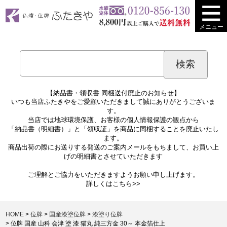
メニュー
【納品書・領収書 同梱送付廃止のお知らせ】
いつも当店ふたきやをご愛顧いただきまして誠にありがとうございま
す。
当店では地球環境保護、お客様の個人情報保護の観点から
「納品書（明細書）」と「領収証」を商品に同梱することを廃止いたし
ます。
商品出荷の際にお送りする発送のご案内メールをもちまして、お買い上
げの明細書とさせていただきます
ご理解とご協力をいただきますようお願い申し上げます。
詳しくは
こちら>>
HOME
位牌
国産漆塗位牌
漆塗り位牌
位牌 国産 山科 会津 塗 漆 猫丸 純三方金 30～ 本金箔仕上