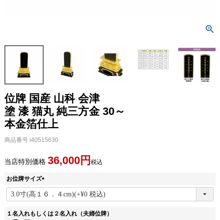
位牌 国産 山科 会津
塗 漆 猫丸 純三方金 30～
本金箔仕上
商品番号
i40515630
36,000
当店特別価格
税込
お位牌サイズ
(
必
須
１名入れもしくは２名入れ（夫婦位牌）
)