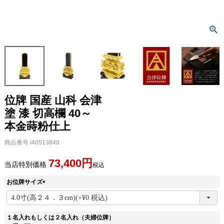
位牌 国産 山科 会津
塗 漆 切高欄 40～
本金蒔粉仕上
商品番号
i40513840
73,400
当店特別価格
税込
お位牌サイズ
(
必
須
１名入れもしくは２名入れ（夫婦位牌）
)