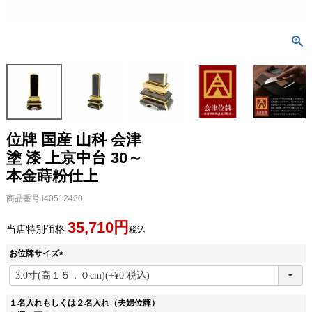
位牌 国産 山科 会津
塗 漆 上京中台 30～
本金蒔粉仕上
商品番号
i40512430
35,710
当店特別価格
税込
お位牌サイズ
(
必
須
１名入れもしくは２名入れ（夫婦位牌）
)