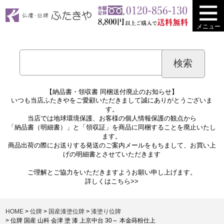
メニュー
【納品書・領収書 同梱送付廃止のお知らせ】
いつも当店ふたきやをご愛顧いただきまして誠にありがとうございま
す。
当店では地球環境保護、お客様の個人情報保護の観点から
「納品書（明細書）」と「領収証」を商品に同梱することを廃止いたし
ます。
商品出荷の際にお送りする発送のご案内メールをもちまして、お買い上
げの明細書とさせていただきます
ご理解とご協力をいただきますようお願い申し上げます。
詳しくは
こちら>>
HOME
位牌
国産漆塗位牌
漆塗り位牌
位牌 国産 山科 会津 塗 漆 上京中台 30～ 本金蒔粉仕上