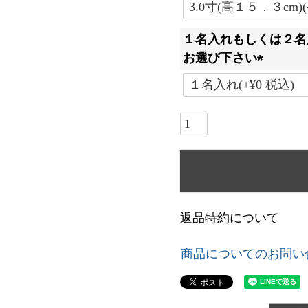
(
必
１名入れもしくは２名
須
お選び下さい
)
(
必
須
)
返品特約について
商品についてのお問い