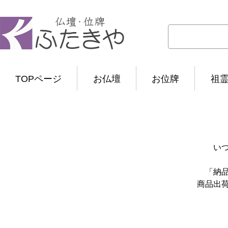
TOPページ
お仏壇
お位牌
祖
い
「納
商品出