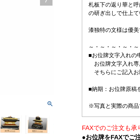
札板下の返り華と呼
の研ぎ出しで仕上て
漆独特の文様は優美
～・～・～・～・～
■お位牌文字入れの
お位牌文字入れ専
そちらにご記入お
■納期：お位牌原稿
※写真と実際の商品
FAXでのご注文も承
●お位牌をFAXでご