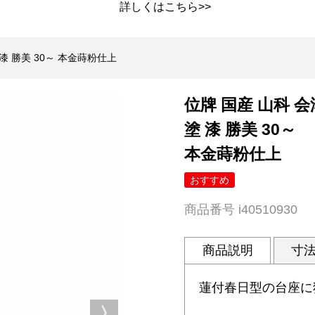
詳しくは
こちら>>
 漆 勝美 30～ 本金蒔粉仕上
位牌 国産 山科 会
塗 漆 勝美 30～
本金蒔粉仕上
おすすめ
商品番号
i40510930
商品説明
寸
蓮付春日型の台座に