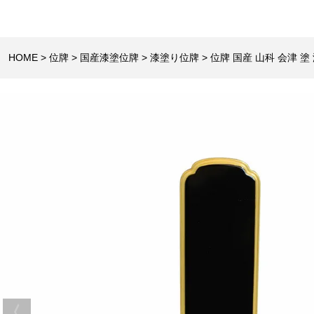
HOME
位牌
国産漆塗位牌
漆塗り位牌
位牌 国産 山科 会津 塗