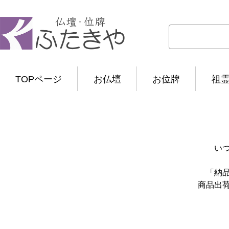
TOPページ
お仏壇
お位牌
祖
い
「納
商品出