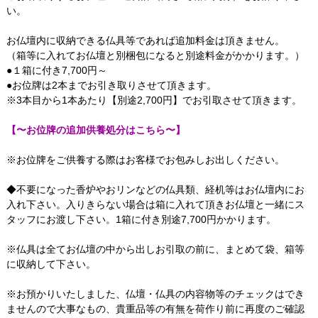
い。
お仏壇内に収納できる仏具等であれば追加料金は頂きません。
（箱等に入れてお仏壇と別梱包になると別途料金がかかります。）
●１箱に付き7,700円～
●お位牌は2本までお引き取りさせて頂きます。
※3本目から1本あたり【別途2,700円】でお引取させて頂きます。
【〜お位牌の追加供養処分はこちら〜】
※お位牌をご供養する際はお客様でお包みしお出しください。
◆不要になった香炉やおリンなどの仏具類、経机等はお仏壇内にお
入れ下さい。入りきらない場合は箱に入れて頂きお仏壇と一緒にス
タッフにお渡し下さい。1箱に付き別途7,700円かかります。
※仏具は全てお仏壇の中から出しお引取の前に、まとめて袋、箱等
に収納して下さい。
※お預かりいたしました、仏壇・仏具の内容物等のチェックはでき
ませんので大事なもの、貴重品等の有無を荷作り前に再度のご確認