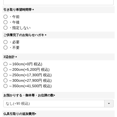
引き取り希望時間帯
(
・午前
必
・午後
須
・指定しない
)
ご供養完了のお知らせハガキ
(
・必要
必
・不要
須
)
3辺合計
(
～160cm
+
0
税込
必
～200cm
+
5,200
税込
須
～250cm
+
17,300
税込
)
～300cm
+
27,900
税込
～350cm
+
41,500
税込
お預かりする・御本尊・お位牌の数
(
必
須
仏具引取りの追加費用
)