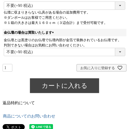
(
必
仏壇に収まりきらない仏具がある場合の追加費用です。
須
※ダンボールはお客様でご用意ください。
)
※１箱の大きさは最大１６０ｃｍ（３辺合計）まで受付可能です。
金仏壇の場合は買取いたします
(
金仏壇とは黒塗りのお仏壇で仏壇内部が金箔で装飾されているお仏壇です。
必
判別できない場合はお気軽にお問い合わせください。
須
)
お気に入りに登録する
カートに入れる
返品特約について
商品についてのお問い合わせ