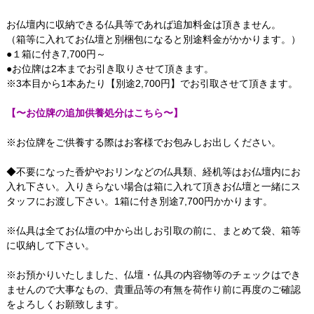
お仏壇内に収納できる仏具等であれば追加料金は頂きません。
（箱等に入れてお仏壇と別梱包になると別途料金がかかります。）
●１箱に付き7,700円～
●お位牌は2本までお引き取りさせて頂きます。
※3本目から1本あたり【別途2,700円】でお引取させて頂きます。
【〜お位牌の追加供養処分はこちら〜】
※お位牌をご供養する際はお客様でお包みしお出しください。
◆不要になった香炉やおリンなどの仏具類、経机等はお仏壇内にお
入れ下さい。入りきらない場合は箱に入れて頂きお仏壇と一緒にス
タッフにお渡し下さい。1箱に付き別途7,700円かかります。
※仏具は全てお仏壇の中から出しお引取の前に、まとめて袋、箱等
に収納して下さい。
※お預かりいたしました、仏壇・仏具の内容物等のチェックはでき
ませんので大事なもの、貴重品等の有無を荷作り前に再度のご確認
をよろしくお願致します。