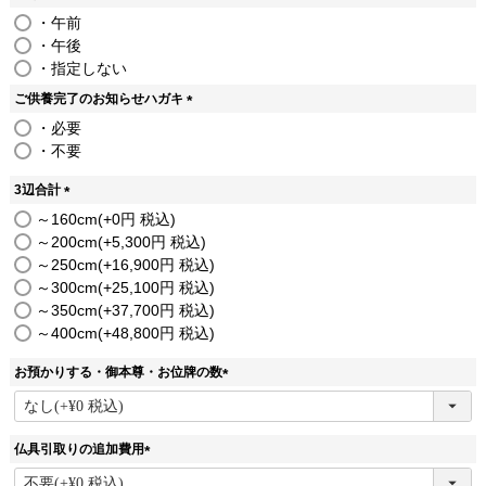
(
・午前
必
・午後
須
・指定しない
)
ご供養完了のお知らせハガキ
(
・必要
必
・不要
須
)
3辺合計
(
～160cm
+
0
税込
必
～200cm
+
5,300
税込
須
～250cm
+
16,900
税込
)
～300cm
+
25,100
税込
～350cm
+
37,700
税込
～400cm
+
48,800
税込
お預かりする・御本尊・お位牌の数
(
必
須
仏具引取りの追加費用
)
(