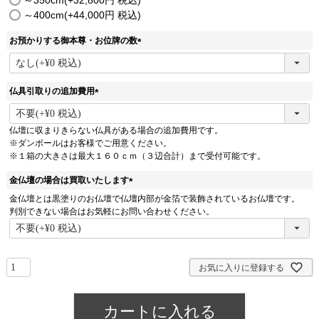
～400cm
+
44,000
税込
お預かりする御本尊・お位牌の数
(
必
須
仏具引取りの追加費用
)
(
必
仏壇に収まりきらない仏具がある場合の追加費用です。
須
※ダンボールはお客様でご用意ください。
)
※１箱の大きさは最大１６０ｃｍ（３辺合計）まで受付可能です。
金仏壇の場合は買取いたします
(
金仏壇とは黒塗りのお仏壇で仏壇内部が金箔で装飾されているお仏壇です。
必
判別できない場合はお気軽にお問い合わせください。
須
)
お気に入りに登録する
カートに入れる