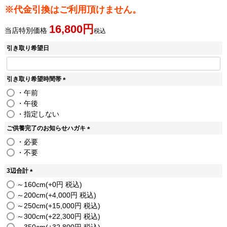
※代金引換はご利用頂けません。
16,800
当店特別価格
税込
引き取り希望日
引き取り希望時間帯
(
・午前
必
・午後
須
・指定しない
)
ご供養完了のお知らせハガキ
(
・必要
必
・不要
須
)
3辺合計
(
～160cm
+
0
税込
必
～200cm
+
4,000
税込
須
～250cm
+
15,000
税込
)
～300cm
+
22,300
税込
～350cm
+
32,800
税込