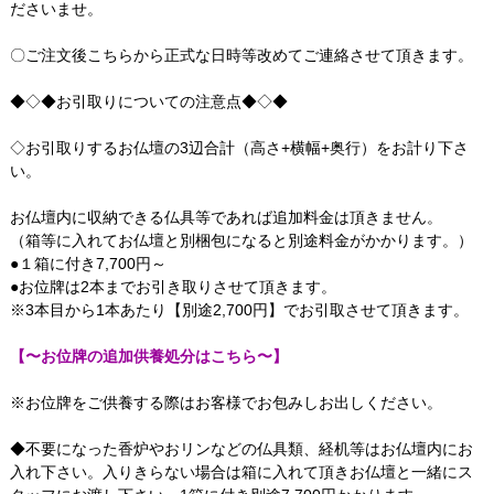
ださいませ。
〇ご注文後こちらから正式な日時等改めてご連絡させて頂きます。
◆◇◆お引取りについての注意点◆◇◆
◇お引取りするお仏壇の3辺合計（高さ+横幅+奥行）をお計り下さ
い。
お仏壇内に収納できる仏具等であれば追加料金は頂きません。
（箱等に入れてお仏壇と別梱包になると別途料金がかかります。）
●１箱に付き7,700円～
●お位牌は2本までお引き取りさせて頂きます。
※3本目から1本あたり【別途2,700円】でお引取させて頂きます。
【〜お位牌の追加供養処分はこちら〜】
※お位牌をご供養する際はお客様でお包みしお出しください。
◆不要になった香炉やおリンなどの仏具類、経机等はお仏壇内にお
入れ下さい。入りきらない場合は箱に入れて頂きお仏壇と一緒にス