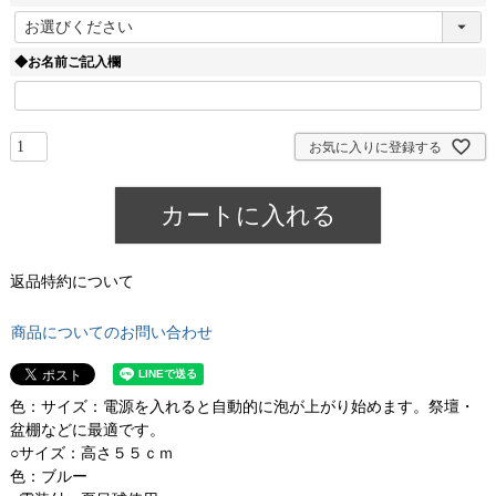
)
(
必
須
◆お名前ご記入欄
)
お気に入りに登録する
カートに入れる
返品特約について
商品についてのお問い合わせ
色：サイズ：電源を入れると自動的に泡が上がり始めます。祭壇・
盆棚などに最適です。
○サイズ：高さ５５ｃｍ
色：ブルー