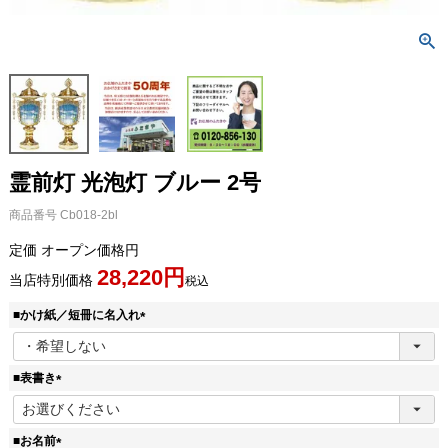
霊前灯 光泡灯 ブルー 2号
商品番号
Cb018-2bl
定価
オープン価格
28,220
当店特別価格
税込
■かけ紙／短冊に名入れ
(
必
須
■表書き
)
(
必
須
■お名前