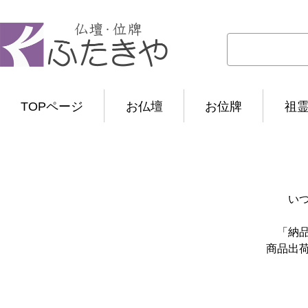
TOPページ
お仏壇
お位牌
祖
い
「納
商品出