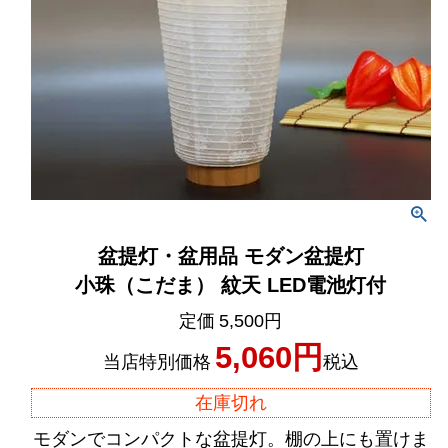
盆提灯・盆用品 モダン盆提灯
小珠（こだま） 紋天 LED電池灯付
定価
5,500
5,060
当店特別価格
税込
在庫切れ
モダンでコンパクトな盆提灯。棚の上にも置けま