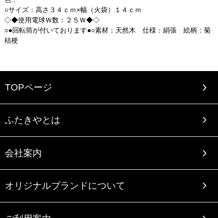
○サイズ：高さ３４ｃｍ×幅（火袋）１４ｃｍ
◇◆使用電球Ｗ数：２５Ｗ◆◇
○●回転筒が付いております●○素材：天然木 仕様：絹張 絵柄：菊
桔梗
TOPページ
ふたきやとは
会社案内
オリジナルブランドについて