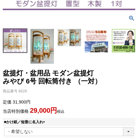
盆提灯・盆用品 モダン盆提灯
みやび 6号 回転筒付き （一対）
商品番号
6626
定価
31,900
29,000
当店特別価格
税込
■かけ紙／短冊に名入れ
(
必