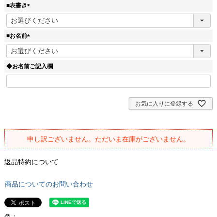
須
■表書き
)
(
必
須
■お名前
)
(
必
須
◆お名前ご記入欄
)
お気に入りに登録する
申し訳ございません。ただいま在庫がございません。
返品特約について
商品についてのお問い合わせ
色：