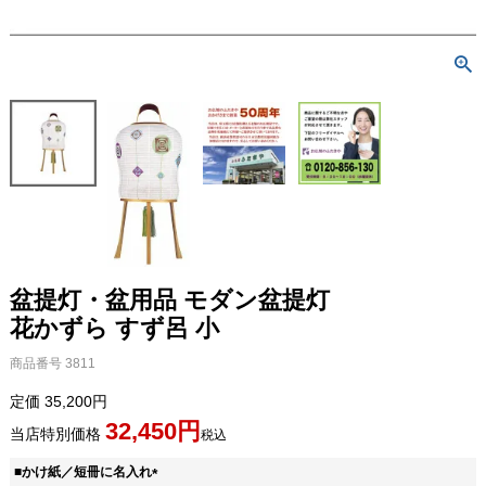
盆提灯・盆用品 モダン盆提灯
花かずら すず呂 小
商品番号
3811
定価
35,200
32,450
当店特別価格
税込
■かけ紙／短冊に名入れ