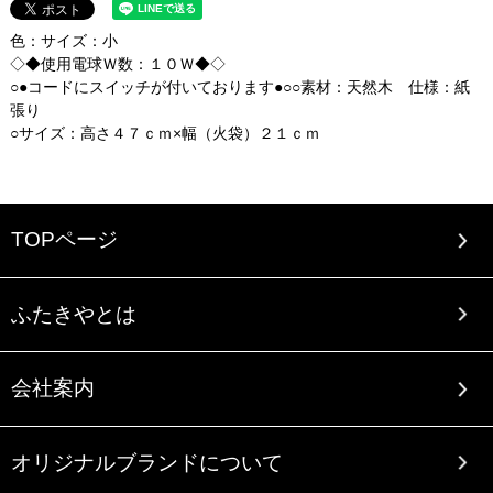
色：サイズ：小
◇◆使用電球Ｗ数：１０Ｗ◆◇
○●コードにスイッチが付いております●○○素材：天然木 仕様：紙
張り
○サイズ：高さ４７ｃｍ×幅（火袋）２１ｃｍ
TOPページ
ふたきやとは
会社案内
オリジナルブランドについて