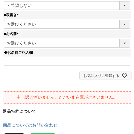
(
必
須
■表書き
)
(
必
須
■お名前
)
(
必
須
◆お名前ご記入欄
)
お気に入りに登録する
申し訳ございません。ただいま在庫がございません。
返品特約について
商品についてのお問い合わせ