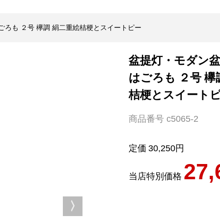
ごろも ２号 欅調 絹二重絵桔梗とスイートピー
盆提灯・モダン
はごろも ２号 欅
桔梗とスイート
商品番号
c5065-2
定価
30,250
27,
当店特別価格