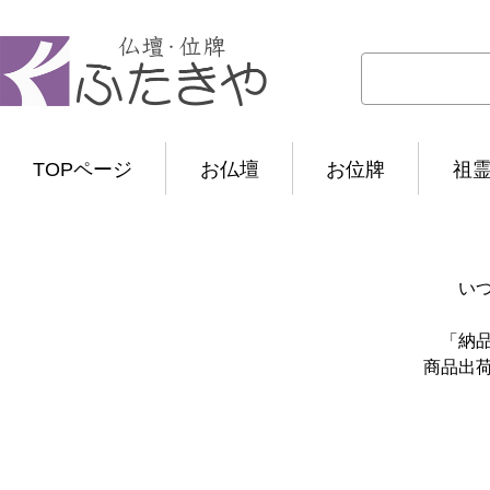
TOPページ
お仏壇
お位牌
祖
い
「納
商品出