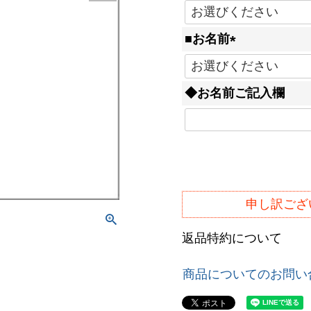
(
必
■お名前
須
(
)
必
◆お名前ご記入欄
須
)
申し訳ござ
返品特約について
商品についてのお問い