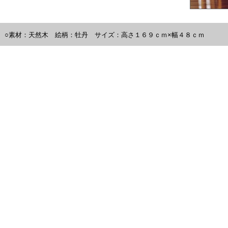
○素材：天然木 絵柄：牡丹 サイズ：高さ１６９ｃｍ×幅４８ｃｍ