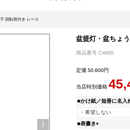
子 回転筒付き レース
盆提灯・盆ちょう
商品番号
C4005
定価
50,600
45,
当店特別価格
■かけ紙／短冊に名入
■表書き