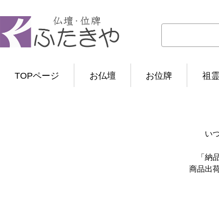
TOPページ
お仏壇
お位牌
祖
い
「納
商品出