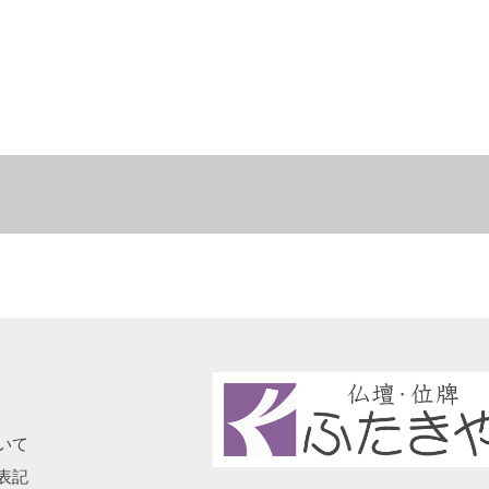
いて
表記