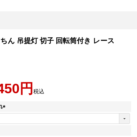
ちん 吊提灯 切子 回転筒付き レース
450
税込
れ
(
必
須