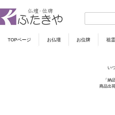
TOPページ
お仏壇
お位牌
祖
い
「納
商品出