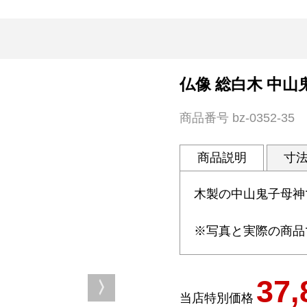
仏像 総白木 中山鬼
商品番号
bz-0352-35
商品説明
寸
木製の中山鬼子母神
※写真と実際の商品
37,
当店特別価格