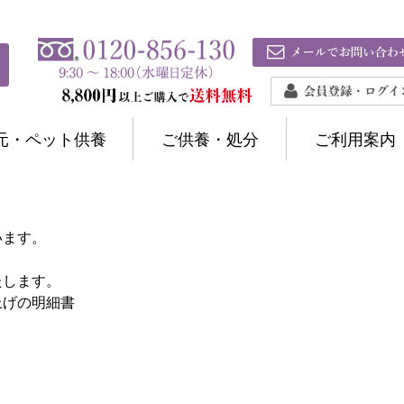
元・ペット供養
ご供養・処分
ご利用案内
います。
たします。
上げの明細書