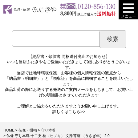
メニュー
【納品書・領収書 同梱送付廃止のお知らせ】
いつも当店ふたきやをご愛顧いただきまして誠にありがとうございま
す。
当店では地球環境保護、お客様の個人情報保護の観点から
「納品書（明細書）」と「領収証」を商品に同梱することを廃止いたし
ます。
商品出荷の際にお送りする発送のご案内メールをもちまして、お買い上
げの明細書とさせていただきます
ご理解とご協力をいただきますようお願い申し上げます。
詳しくは
こちら>>
HOME
仏像・掛軸
守り本尊
仏像 守り本尊 十二支 桧（ヒノキ） 文殊菩薩 （うさぎ年） 2.0