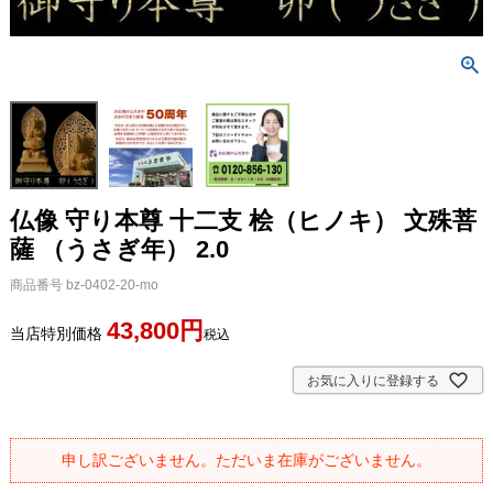
仏像 守り本尊 十二支 桧（ヒノキ） 文殊菩
薩 （うさぎ年） 2.0
商品番号
bz-0402-20-mo
43,800
当店特別価格
税込
お気に入りに登録する
申し訳ございません。ただいま在庫がございません。