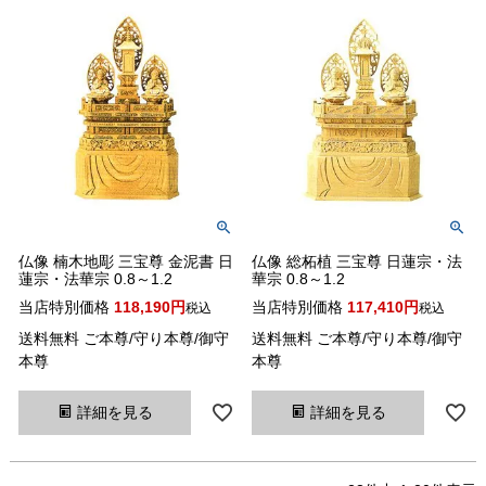
仏像 楠木地彫 三宝尊 金泥書 日
仏像 総柘植 三宝尊 日蓮宗・法
蓮宗・法華宗 0.8～1.2
華宗 0.8～1.2
当店特別価格
118,190
当店特別価格
117,410
税込
税込
送料無料 ご本尊/守り本尊/御守
送料無料 ご本尊/守り本尊/御守
本尊
本尊
詳細を見る
詳細を見る